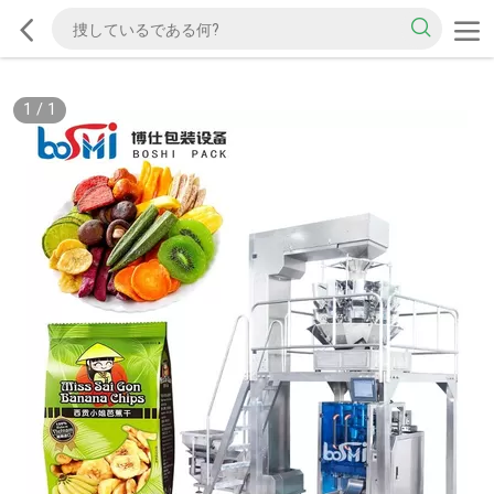
1
/
1