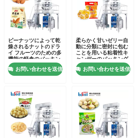
工場見学
品質管理
ピーナッツによって乾
柔らかく甘いゼリー自
燥されるナットのドラ
動に分類に密封に包む
イ フルーツのための多
ことを用いる粘着性キ
お問い合わせ
機能の軽食のパッキン
ャンデーのパッキング
グ機械
機械
お問い合わせを送信
お問い合わせを送信
引用を要求
粉末包装機
縦のパッキング機械
顆粒包装機