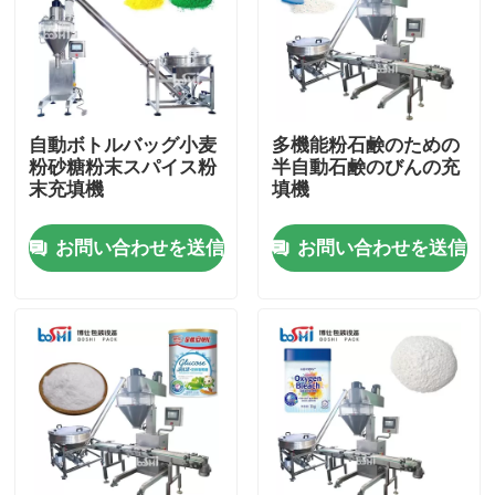
工場見学
品質管理
自動ボトルバッグ小麦
多機能粉石鹸のための
粉砂糖粉末スパイス粉
半自動石鹸のびんの充
末充填機
填機
お問い合わせ
お問い合わせを送信
お問い合わせを送信
引用を要求
粉末包装機
縦のパッキング機械
顆粒包装機