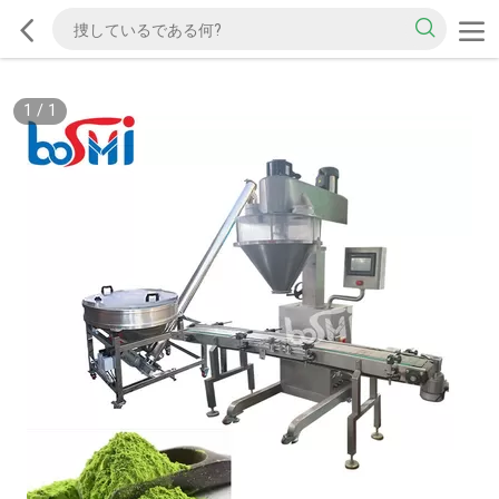
1
/
1