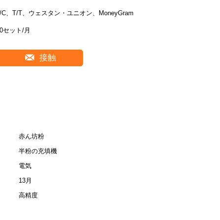
L/C、T/T、ウェスタン・ユニオン、MoneyGram
50セット/月
接触
赤ん坊粉
半粉の充填機
電気
13月
高精度