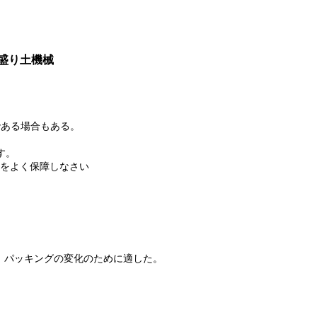
盛り土機械
ジである場合もある。
す。
けをよく保障しなさい
、パッキングの変化のために適した。