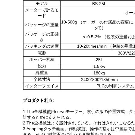
モデル
BS-25L
メーターで計るモ
オー
ード
10-500g （オーガーの付属品の変更に
パッケージの重量
って）
パッケージの正確
≤±0.5-2% （包装の重
さ
パッキングの速度
10-20times/min （包
電源
380V/22
ホッパー容積
25L
総力
1.5Kw
総重量
180kg
全体寸法
2400*800*1850mm
インターフェイス
PLCの制御システム
プロダクト利点:
1.The全機械使用servoモーター、索引の版の位置方
計するために支えられる。
2.The全機械はよく設計されている。それはきれいになる
3.Adoptingタッチ画面。作動状態、操作の指示は中国語
きる。それは機能不全に会うとき警報を与える。