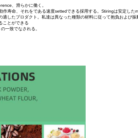
ference、滑らかに働く。
い動作寿命、それをである速度settedできる採用する。Stiringは安定した
ne粉材料への適したプロダクト。私達は異なった種類の材料に従って抱負およ
えることができる
件との一致でなされる。