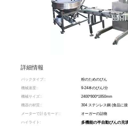
詳細情報
パックタイプ::
粉のためのびん
機械速度::
9-24本のびん/分
機械サイズ::
2400*800*1850mm
機器の材質::
304 ステンレス鋼 (食品に
メーターで計るモード::
オーガーの詰物
ハイライト:
多機能の半自動びんの充