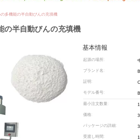
めの多機能の半自動びんの充填機
能の半自動びんの充填機
基本情報
起源の場所:
ブランド名:
B
証明:
C
モデル番号:
B
最小注文数量:
価格:
3
パッケージの詳細:
受渡し時間: