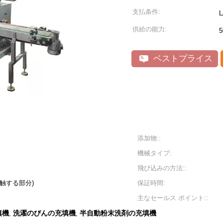
支払条件:
供給の能力:
ベストプライス
添加物::
機械タイプ:
飛び込みの方法::
接触する部分)
保証時間:
主なセールス ポイント::
填機
洗濯のびんの充填機
半自動粉末洗剤の充填機
,
,