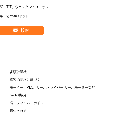
L/C、T/T、ウェスタン・ユニオン
1年ごとの300セット
接触
多頭計量機
顧客の要求に基づく
モーター、PLC、サーボドライバー サーボモーターなど
5～60袋/分
袋、フィルム、ホイル
提供される