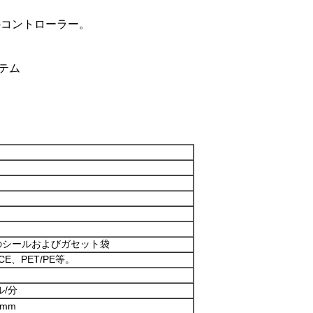
のコントローラー。
テム
のシールおよびガセット袋
/CE、PET/PE等。
ル/分
 mm