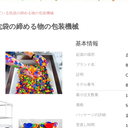
が付いている枕袋の締める物の包装機械
いる枕袋の締める物の包装機械
基本情報
起源の場所:
ブランド名:
証明:
モデル番号:
B
最小注文数量:
価格:
5
パッケージの詳細:
受渡し時間: