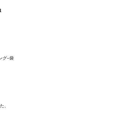
械
グ--袋
した、