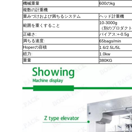
機械重量
600のkg
複数の計重機
重みづけおよび満ちるシステム
ヘッド計重機
10-3000g
範囲を重くすること
（別のプロダク
正確さ:
バイアス:+-0.5g
満ちる速度:
65bags/min
Hoperの容積
1.6/2.5L/5L
総力:
1.0kw
重量
380KG