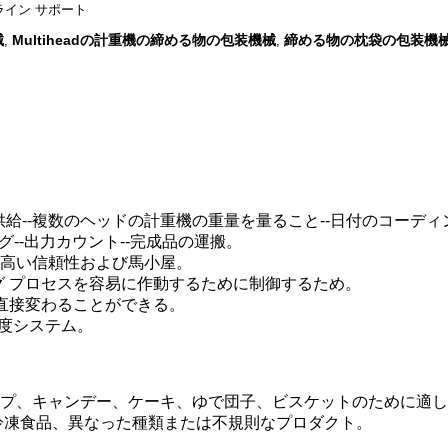
イン サポート
械
Multiheadの計重機の締める物の包装機械
締める物の枕袋の包装機
,
,
供給--複数のヘッドの計重機の重量を量ること--日付のコーディン
ング--出力カウント--完成品の運搬。
ム、高い信頼性および馬小屋。
グ プロセスを容易に作動するために制御するため。
直接変わることができる。
温度システム。
ップ、キャンデー、ケーキ、ゆで団子、ビスケットのために適
冷凍食品、異なった種類または不規則なプロダクト。