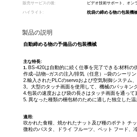
販売サービスの後:
ビデオ技術サポート、オンラ
ハイライト:
枕袋の締める物の包装機
製品の説明
自動締める物の予備品の包装機械
主な特長:
BS-420は自動的に続く仕事を完了できる:材料の
1.
作成--詰物--ガスの注入/排気（任意）--袋のシーリ
2.輸入されたPLCのservoおよび空気制御システ
3。大型のタッチ画面を使用して、機械のパッキン
4.包装の速度および袋の長さはタッチ画面を通って
5. 異なった種類の梱包材のために適した独立した
適用:
吹かれた食糧、焼かれたナット及び種のポテト チ
微粒のパスタ、ドライ フルーツ、ペット フード、