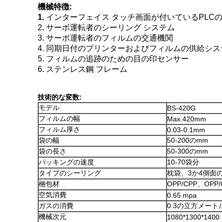
機械特徴:
1.
インターフェイス タッチ画面が付いているPLC
2. サーボ運転者のシーリング システム
3. サーボ運転者のフィルムの交通機関
4. 同期日付のプリンターおよびフィルムの供給シス
5. フィルムの追跡のための目の印センサー
6. ステンレス鋼 フレーム
技術的な変数:
モデル
BS-420G
フィルムの幅
Max.420mm
フィルム厚さ
0.03-0.1mm
袋の幅
50-200のmm
袋の長さ
50-300のmm
パッキングの速度
10-70袋分
タイプのシーリング
枕袋、3か4側面
梱包材
OPP/CPP、OPP
空気消費
0.65 mpa
ガスの消費
0.3の立方メート
機械次元
1080*1300*1400