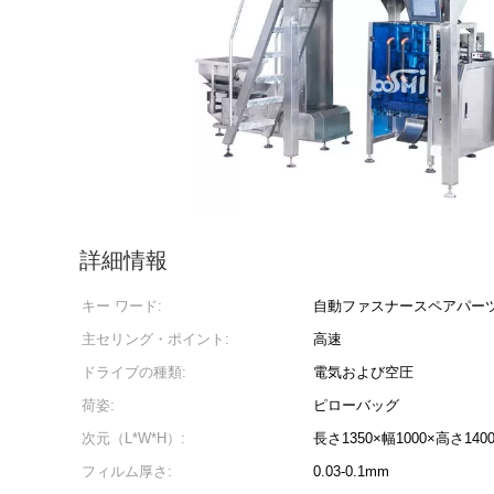
詳細情報
キー ワード:
自動ファスナースペアパー
主セリング・ポイント:
高速
ドライブの種類:
電気および空圧
荷姿:
ピローバッグ
次元（L*W*H）:
長さ1350×幅1000×高さ140
フィルム厚さ:
0.03-0.1mm