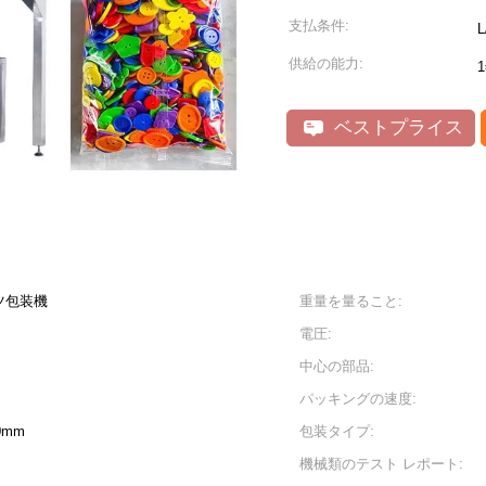
支払条件:
供給の能力:
ベストプライス
ツ包装機
重量を量ること:
電圧:
中心の部品:
パッキングの速度:
0mm
包装タイプ:
機械類のテスト レポート: