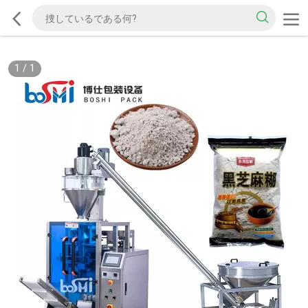
1
/
1