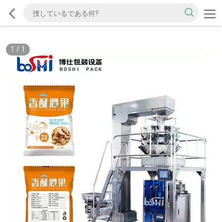
1
/
1