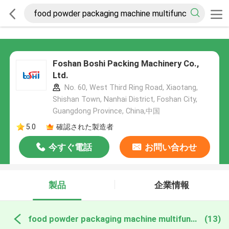
Foshan Boshi Packing Machinery Co.,
Ltd.
No. 60, West Third Ring Road, Xiaotang,
Shishan Town, Nanhai District, Foshan City,
Guangdong Province, China,中国
5.0
確認された製造者
今すぐ電話
お問い合わせ
製品
企業情報
food powder packaging machine multifunction オンライン製造
(13)