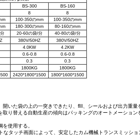
BS-300
BS-160
8
8
mm
100-350のmm
100-350のmm
mm
180-300のmm
80-160のmm
/分
20-60の袋/分
40-80の袋/分
Z
380V/50HZ
380V/50HZ
4.0KW
4.2KW
0.6-0.8
0.6-0.8
0.3
0.3
1800KG
1800KG
1500
2420*1800*1500
1800*1600*1500
開いた袋の上の一突きできたり、flll、シールおよび出力重量
ルを取り替える自動生産の傾向はパッキングのオートメーション
鋼を使用する。
しなさい。スマートなタッチ画面によって、安定したカム機械トランス