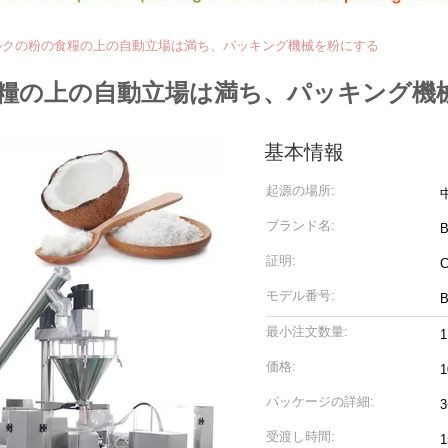
ルクの粉の食糧の上の自動立場は満ち、パッキング機械を粉にする
糧の上の自動立場は満ち、パッキング機
基本情報
起源の場所:
ブランド名:
B
証明:
C
モデル番号:
B
最小注文数量:
価格:
1
パッケージの詳細:
受渡し時間: