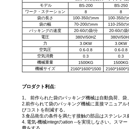
モデル
BS-200
BS-250
ワーク・ステーション
8
8
袋の長さ
100-350のmm
100-350の
袋の幅
70-200のmm
110-250の
パッキングの速度
20-60の袋/分
20-60の袋
電圧
380V/50HZ
380V/50H
力
3.0KW
3.0KW
空気圧
0.6-0.8
0.6-0.8
空気消費
0.3
0.3
機械重量
1500KG
1500KG
機械サイズ
2160*1600*1500
2160*1600*
プロダクト利点:
1。 前作られた袋のパッキング機械は自動負荷、袋、
2.前作られて袋のパッキング機械に直接マニュア
びコストを削減する。
3.食品衛生の条件を満たす接触の部品はステンレス
4. 電気-機械integrのation --を実現
費をする。