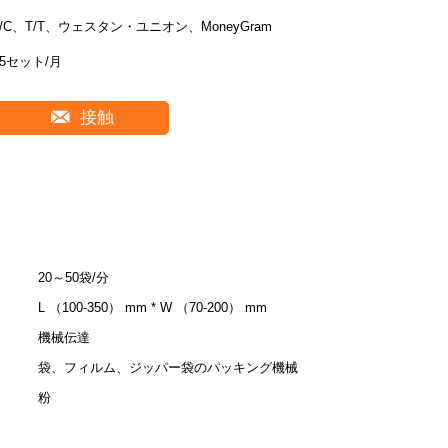
L/C、T/T、ウェスタン・ユニオン、MoneyGram
25セット/月
接触
20～50袋/分
L （100-350） mm * W （70-200） mm
機械伝達
袋、フィルム、ジッパー袋のパッキング機械
粉