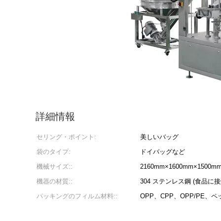
詳細情報
セリング・ポイント:
美しいバッグ
袋のタイプ:
ドイバッグなど
機械サイズ::
2160mm×1600mm×1500
機器の材質::
304 ステンレス鋼 (食品に
パッキングのフィルム材料::
OPP、CPP、OPP/PE