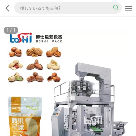
1
/
1