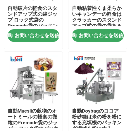
自動破片の軽食のスタ
自動粘着性くま柔らか
ンドアップ式の袋ジッ
いキャンデーの軽食は
工場見学
プ ロック式袋の
クラッカーのスタンド
Premade袋のパッキン
アップ式の袋の袋ある
グ機械
特定のパッキング機械
お問い合わせを送信
お問い合わせを送信
品質管理
を欠く
お問い合わせ
引用を要求
粉末包装機
縦のパッキング機械
自動Muesliの穀物のオ
自動Doybagのココア
ートミールの軽食の微
粉砂糖は米の粉を粉に
粒のPremade袋のジッ
する充填機のパッキン
顆粒包装機
パー ロック袋のパッキ
グ機械を粉にする