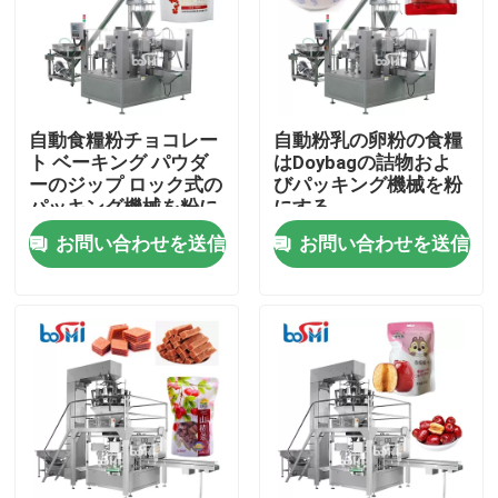
自動食糧粉チョコレー
自動粉乳の卵粉の食糧
ト ベーキング パウダ
はDoybagの詰物およ
ーのジップ ロック式の
びパッキング機械を粉
パッキング機械を粉に
にする
するため
お問い合わせを送信
お問い合わせを送信
家
製品
私たちに関しては