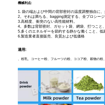
機械利点:
1. 袋の端および中間の背部密封の温度調整独自に
2。それは満ちる、bagging測定する、全プロ
3.高精度、衝突のない高性能材料。
4。多数は背部密封、ガセット袋、網袋、打つこと
5.多くのエネルギーを節約する静かな働くこと、低
6.製造業者直接販売、良質および低価格
適用:
、粉乳、コーヒー粉、フルーツの粉、ココア粉、穀物の粉