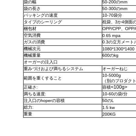
袋の幅
50-200のmm
袋の長さ
50-300のmm
パッキングの速度
10-70袋分
タイプのシーリング
枕袋、3か4側面
梱包材
OPP/CPP、OPP
空気消費
0.65 mpa
ガスの消費
0.3の立方メート
機械次元
1080*1300*1400
機械重量
600のkg
オーガーの注入口
重みづけおよび満ちるシステム
オーガーねじ
10-5000g
範囲を重くすること
（別のプロダク
<100g>
正確さ:
容積
満ちる速度:
10-60の袋/分
注入口のhoperの容積
50のL
総力:
1.5 kw
重量
200KG