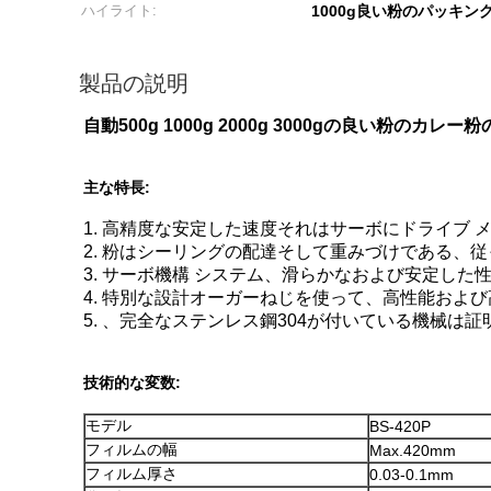
ハイライト:
1000g良い粉のパッキン
製品の説明
自動500g 1000g 2000g 3000gの良い粉の
主な特長:
1. 高精度な安定した速度それはサーボにドライブ
2. 粉はシーリングの配達そして重みづけである、
3. サーボ機構 システム、滑らかなおよび安定した
4. 特別な設計オーガーねじを使って、高性能およ
5. 、完全なステンレス鋼304が付いている機械は
技術的な変数:
モデル
BS-420P
フィルムの幅
Max.420mm
フィルム厚さ
0.03-0.1mm