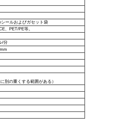
のシールおよびガセット袋
/CE、PET/PE等。
ル/分
 mm
トに別の重くする範囲がある）