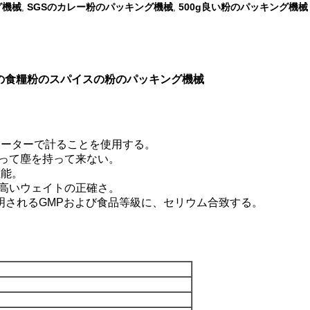
グ機械
SGSのカレー粉のパッキング機械
500g良い粉のパッキング機械
,
,
カレー粉の食糧粉のスパイスの粉のパッキング機械
 メーターで計ることを使用する。
従って塵を持って来ない。
性能。
び高いウェイトの正確さ。
証明されるGMPおよび食品等級に、セリウム合致する。