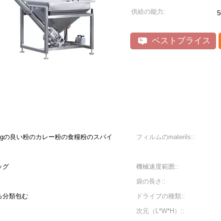
供給の能力:
ベストプライス
g 3000gの良い粉のカレー粉の食糧粉のスパイ
フィルムのmaterils::
ッグ
機械速度範囲::
袋の長さ::
る分類包む
ドライブの種類::
次元（L*W*H）::