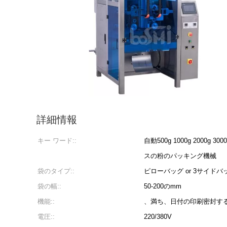
詳細情報
キー ワード::
自動500g 1000g 2000
スの粉のパッキング機械
袋のタイプ::
ピローバッグ or 3サイドバ
袋の幅::
50-200のmm
機能::
、満ち、日付の印刷密封す
電圧::
220/380V