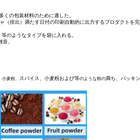
、多くの包装材料のために適した。
シージャ（排出）満たす日付の印刷自動的に出力するプロダクトを
、等のようなタイプを袋に入れる。
雑音。
スパイス、小麦粉および等
満ち、パッキ
、小麦粉、
のような粉の