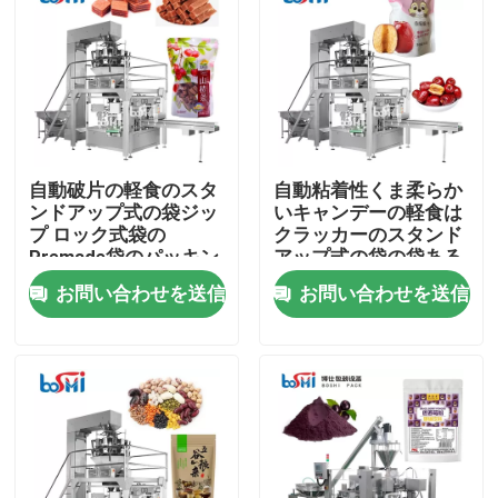
製品
粉末包装機
自動破片の軽食のスタ
自動粘着性くま柔らか
縦のパッキング機械
ンドアップ式の袋ジッ
いキャンデーの軽食は
プ ロック式袋の
クラッカーのスタンド
Premade袋のパッキン
アップ式の袋の袋ある
顆粒包装機
グ機械
特定のパッキング機械
お問い合わせを送信
お問い合わせを送信
を欠く
粉末充填機
軽食のパッキング機械
冷凍食品のパッキング機械