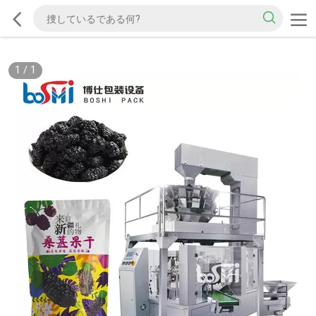
1
/
1