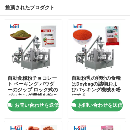
推薦されたプロダクト
自動食糧粉チョコレー
自動粉乳の卵粉の食糧
ト ベーキング パウダ
はDoybagの詰物およ
ーのジップ ロック式の
びパッキング機械を粉
ホーム
パッキング機械を粉に
にする
するため
お問い合わせを送信
お問い合わせを送信
企業情報
接触