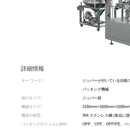
詳細情報
キー ワード::
ジッパーが付いている自動ス
パッキング機械
袋のタイプ:
ジッパー袋
機械サイズ::
2160mm×1600mm×1500
機器の材質::
304 ステンレス鋼 (食品に
パッキングのフィルム材料::
OPP、CPP、OPP/PE