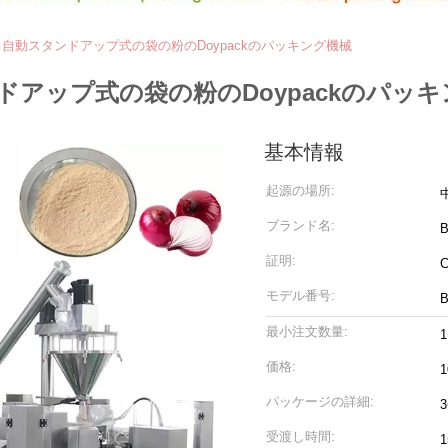
自動スタンドアップ式の袋の粉のDoypackのパッキング機械
アップ式の袋の粉のDoypackのパッキ
基本情報
起源の場所:
ブランド名:
B
証明:
C
モデル番号:
B
最小注文数量:
価格:
1
パッケージの詳細:
受渡し時間: