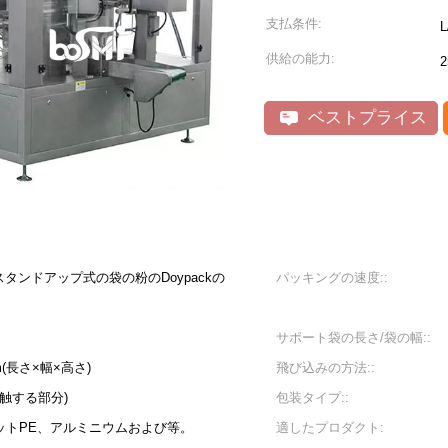
支払条件:
供給の能力:
ベストプライス
タンドアップ式の袋の粉のDoypackの
パッキングの速度::
サポート袋の長さ/袋の幅::
mm(長さ×幅×高さ)
飛び込みの方法::
接触する部分)
包装タイプ::
、ペットPE、アルミニウムおよび等。
適したプロダクト: