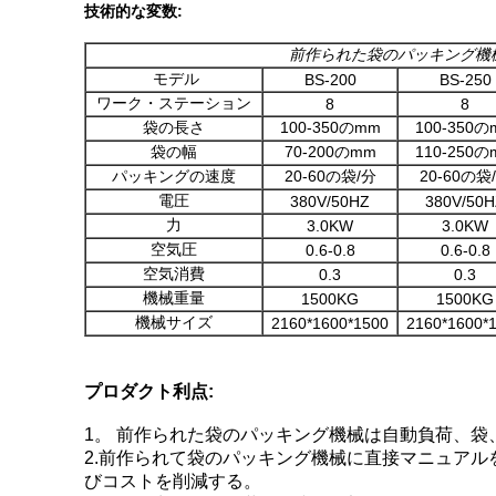
技術的な変数:
前作られた袋のパッキング機
モデル
BS-200
BS-250
ワーク・ステーション
8
8
袋の長さ
100-350のmm
100-350の
袋の幅
70-200のmm
110-250の
パッキングの速度
20-60の袋/分
20-60の袋
電圧
380V/50HZ
380V/50H
力
3.0KW
3.0KW
空気圧
0.6-0.8
0.6-0.8
空気消費
0.3
0.3
機械重量
1500KG
1500KG
機械サイズ
2160*1600*1500
2160*1600*
プロダクト利点:
1。 前作られた袋のパッキング機械は自動負荷、袋、
2.前作られて袋のパッキング機械に直接マニュア
びコストを削減する。