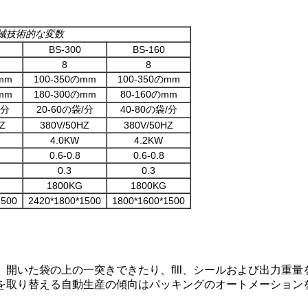
械技術的な変数
BS-300
BS-160
8
8
mm
100-350のmm
100-350のmm
mm
180-300のmm
80-160のmm
/分
20-60の袋/分
40-80の袋/分
Z
380V/50HZ
380V/50HZ
4.0KW
4.2KW
0.6-0.8
0.6-0.8
0.3
0.3
1800KG
1800KG
1500
2420*1800*1500
1800*1600*1500
開いた袋の上の一突きできたり、flll、シールおよび出力重量
ルを取り替える自動生産の傾向はパッキングのオートメーション