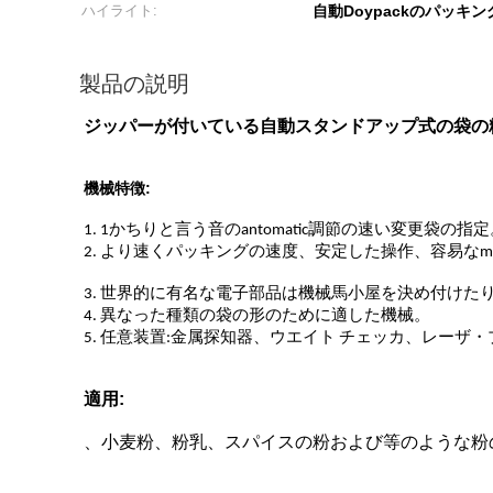
ハイライト:
自動Doypackのパッキ
製品の説明
ジッパーが付いている自動スタンドアップ式の袋の粉
機械特徴:
1. 1かちりと言う音のantomatic調節の速い変更袋の指
2. より速くパッキングの速度、安定した操作、容易なmain
3. 世界的に有名な電子部品は機械馬小屋を決め付けた
4. 異なった種類の袋の形のために適した機械。
5. 任意装置:金属探知器、ウエイト チェッカ、レーザ
適用:
、小麦粉、粉乳、スパイスの粉および等のような粉