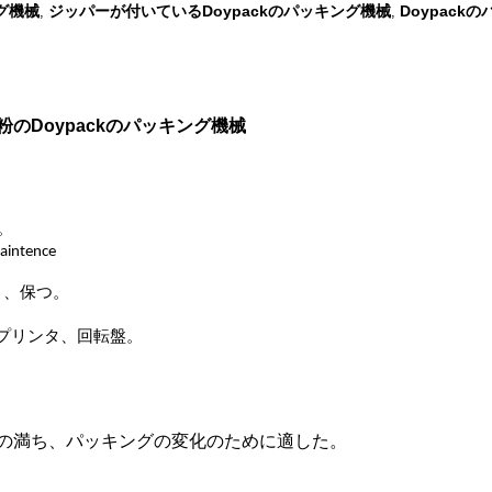
ング機械
ジッパーが付いているDoypackのパッキング機械
Doypack
,
,
のDoypackのパッキング機械
定。
tence
り、保つ。
・プリンタ、回転盤。
の満ち、パッキングの変化のために適した。