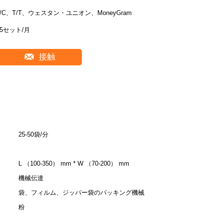
L/C、T/T、ウェスタン・ユニオン、MoneyGram
25セット/月
接触
25-50袋/分
L （100-350） mm * W （70-200） mm
機械伝達
袋、フィルム、ジッパー袋のパッキング機械
粉