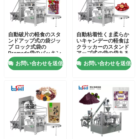
工場見学
自動破片の軽食のスタ
自動粘着性くま柔らか
品質管理
ンドアップ式の袋ジッ
いキャンデーの軽食は
プ ロック式袋の
クラッカーのスタンド
Premade袋のパッキン
アップ式の袋の袋ある
お問い合わせ
グ機械
特定のパッキング機械
お問い合わせを送信
お問い合わせを送信
を欠く
引用を要求
粉末包装機
縦のパッキング機械
顆粒包装機