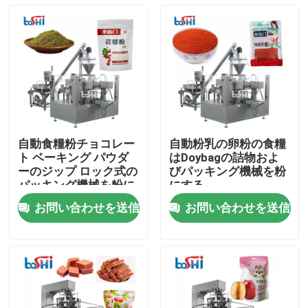
自動食糧粉チョコレー
自動粉乳の卵粉の食糧
ト ベーキング パウダ
はDoybagの詰物およ
ーのジップ ロック式の
びパッキング機械を粉
パッキング機械を粉に
にする
するため
お問い合わせを送信
お問い合わせを送信
家
製品
私たちに関しては