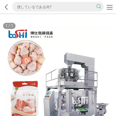
1
/
1