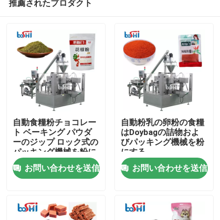
推薦されたプロダクト
自動食糧粉チョコレー
自動粉乳の卵粉の食糧
ト ベーキング パウダ
はDoybagの詰物およ
ーのジップ ロック式の
びパッキング機械を粉
パッキング機械を粉に
にする
ホーム
するため
お問い合わせを送信
お問い合わせを送信
企業情報
接触