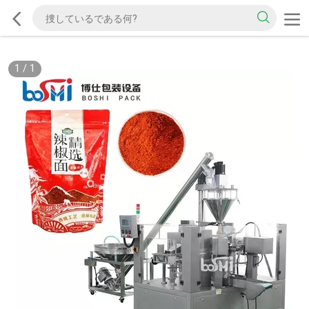
1
/
1