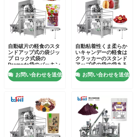
製品
粉末包装機
自動破片の軽食のスタ
自動粘着性くま柔らか
ンドアップ式の袋ジッ
いキャンデーの軽食は
縦のパッキング機械
プ ロック式袋の
クラッカーのスタンド
Premade袋のパッキン
アップ式の袋の袋ある
グ機械
特定のパッキング機械
お問い合わせを送信
お問い合わせを送信
顆粒包装機
を欠く
粉末充填機
軽食のパッキング機械
冷凍食品のパッキング機械