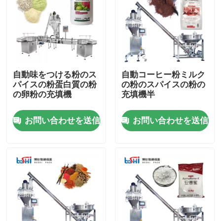
製品
粉末包装機
自動味をつける粉のス
自動コーヒー粉ミルク
パイスの粉蛋白質の粉
の粉のスパイスの粉の
縦のパッキング機械
の卵粉の充填機
充填機半
お問い合わせを送信
お問い合わせを送信
顆粒包装機
粉末充填機
軽食のパッキング機械
冷凍食品のパッキング機械