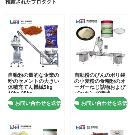
推薦されたプロダクト
自動粉の量的な企業の
自動粉のびんのポリ袋
粉のセメントの大きい
の小麦粉の食糧粉のオ
体積充てん機械5kg
ーガーねじ詰物および
10kg 25kg
パッキング機械
ホーム
お問い合わせを送信
お問い合わせを送信
企業情報
接触