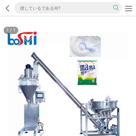
1
/
1