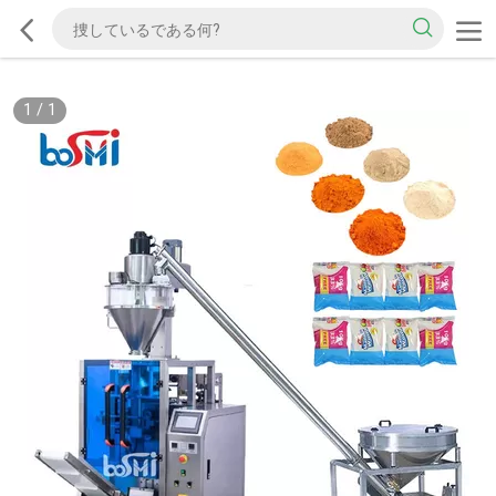
1
/
1