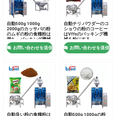
製品
自動500g 1000g
自動チリ パウダーのコ
2000gのカッサバの粉
ショウの粉のコーヒー
粉末包装機
のムギの粉の食糧粉は
はVffsのパッキング機
満ち、パッキング機械
械を粉にする
を粉にする
お問い合わせを送信
お問い合わせを送信
縦のパッキング機械
顆粒包装機
粉末充填機
軽食のパッキング機械
冷凍食品のパッキング機械
自動良い粉の食糧粉は
自動500g 1000gの粉