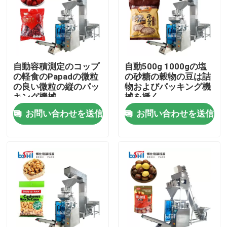
工場見学
品質管理
自動容積測定のコップ
自動500g 1000gの塩
の軽食のPapadの微粒
の砂糖の穀物の豆は詰
の良い微粒の縦のパッ
物およびパッキング機
お問い合わせ
キング機械
械を播く
お問い合わせを送信
お問い合わせを送信
引用を要求
粉末包装機
縦のパッキング機械
顆粒包装機