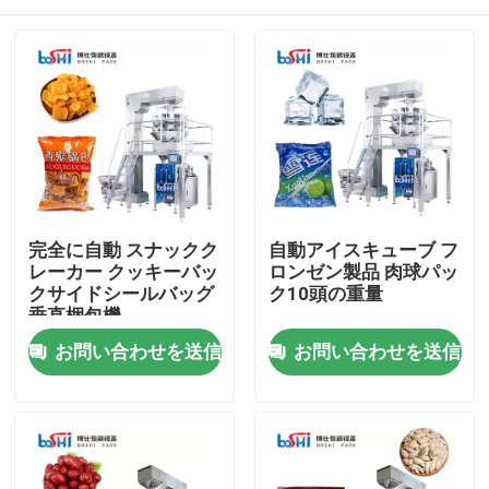
完全に自動 スナックク
自動アイスキューブ フ
レーカー クッキーバッ
ロンゼン製品 肉球パッ
クサイドシールバッグ
ク10頭の重量
垂直梱包機
家
お問い合わせを送信
お問い合わせを送信
製品
私たちに関しては