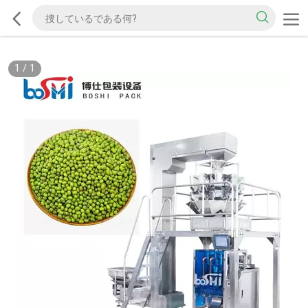
1
/
1